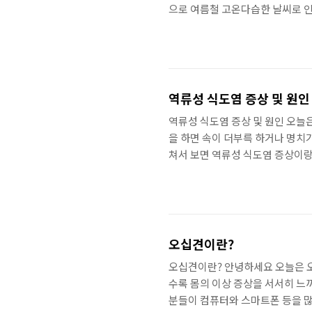
으로 여름철 고온다습한 날씨로 인
실내 난방으로 바이러스 들이 활동
식 속에서 바이러스나 세균에서 나
발생 하지만 겨울철에도 노로바이러
스 및 박테리아가 소장을 감염시켜
만성질환..
역류성 식도염 증상 및 원인
역류성 식도염 증상 및 원인 오늘은
을 하면 속이 더부륵 하거나 명치
쳐서 보면 역류성 식도염 증상이랑
식습관이 해결이 될 수도 있습니다
일으키는 질환으로서 내용물이나 
가슴에 통증이나, 흉골 뒤쪽에서 
염, 천식, 만성기침 등이 있으며 
주..
오십견이란?
오십견이란? 안녕하세요 오늘은 오
수록 몸의 이상 증상을 서서히 느
분들이 컴퓨터와 스마트폰 등을 