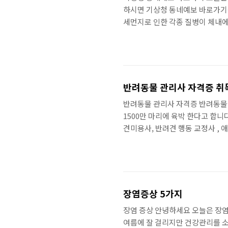
하시면 기상청 동네예보 바로가기
세먼지로 인한 각종 질병이 체내에
심하시기 바랍니다. 오늘 일상생화
포털이 다음 검색창에서 주로 날씨
날씨 누리 오늘의 날씨를 클릭하시
본인의 현재 위치를 파악해서 사시
씨, 바다, 태풍 등..
반려동물 관리사 자격증 취
반려동물 관리사 자격증 반려동물
1500만 마리에 육박 한다고 합니
견미용사, 반려견 행동 교정사 , 
민간 자격증이나국가 자격증도 생
도록 하겠습니다. 목차 반려동물 
동물관리사 자격증은 민간 자격증
견 훈련에 대해서 많이 나오는데요
반자로서 반려견이 무..
장염증상 5가지
장염 증상 안녕하세요 오늘은 장염
여름에 잘 걸리지만 건강관리를 소