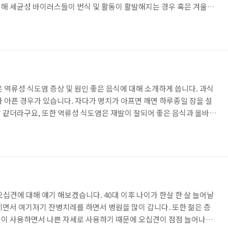
해 세균성 바이러스들이 번식 및 활동이 활발해지는 경우 혹은 겨울철
하기 안성맞춤한 온도가 됩니다. 이러한 생활환경이나 오염, 변질된 음
오는 독소에 의해서 발생하는 염증을 말합니다. 보통은 여름철에 많이
스 인한 장염이 많이 발생한다고 합니다. ▶ 장염 증상 장염은 바이러
 염증을 생성하여 식중독 같은 세규 성 감염이 흔하며 경우에 따라서는
 역류성 식도염 증상 및 원인 좋은 음식에 대해 소개하게 씁니다. 과식
가 아픈 경우가 있습니다. 자다가 명치가 아프면 깨면 하루종일 잠을 설
 같더라구요, 또한 역류성 식도염은 재발이 잘되어 좋은 음식과 올바른
. ▶역류성 식도염 증상 위의 내용물이 식도를 역류해 식도에 염증을
위산이 식도로 역류에 발생하는 식도의 염증을 말합니다. 명치끝 부분
앞쪽으로 치미는 듯한 통증 이 쓰리고 타는 듯한 통증이 나타나며 후두
심하면 궤양등이 생겨 식도 조직이 변해 식도 협착이 생기기도 합니다.
십견에 대해 얘기 해보겠습니다. 40대 이후 나이가 한살 한 살 늘어날
끼면서 여기저기 잔병치레를 하면서 병원을 많이 갑니다. 또한 젊은 층
많이 사용하면서 나쁜 자세로 사용하기 때문에 오십견이 점점 늘어나는