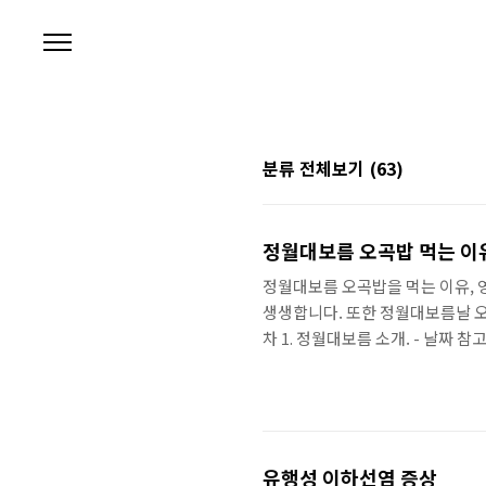
본문 바로가기
분류 전체보기
(63)
정월대보름 오곡
정월대보름 오곡밥을 먹는 이유, 
생생합니다. 또한 정월대보름날 오
차 1. 정월대보름 소개. - 날짜 참고
오곡밥 먹는 이유. - 이유 - 영양
매년 음력 1월 15일입니다. 또한 
이라고 부르며, 15일을 큰달이 떠서 
하원은 10월 15일과 관련됩니다.
유행성 이하선염 증상