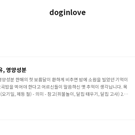
doginlove
밥 먹는 이유, 영양성분
영양성분 한해의 첫 보름달이 환하게 비추면 밤에 소원을 빌었던 기억이
곡밥을 먹어야 한다고 어르신들이 말씀하신 옛 추억이 생각납니다. 목
(오기일, 제등 절) - 의미 - 참고(쥐불놀이, 달집 태우기, 달집 고사) 2.
성분 정월대보름 소개 1. 날짜 2021년 정월대보름 날짜는 2월 26일이며
이날은 1년 중 보름달이 가장 클 때라고 합니다. 정월 14일을 작은 보름
큰 보름(full moon)이라고 합니다. 큰 보름은 상원, 중원은 7월 15일
 또한 정월대보름..