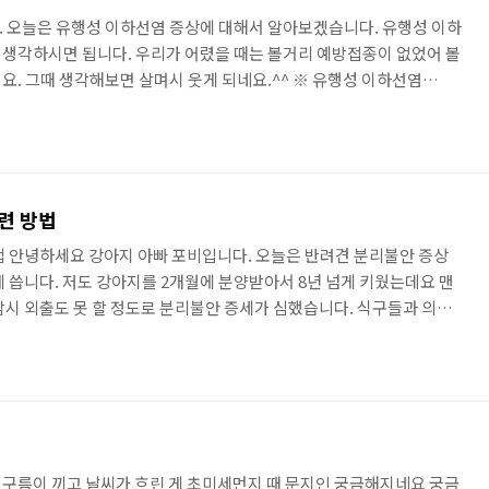
 오늘은 유행성 이하선염 증상에 대해서 알아보겠습니다. 유행성 이하
생각하시면 됩니다. 우리가 어렸을 때는 볼거리 예방접종이 없었어 볼
요. 그때 생각해보면 살며시 웃게 되네요.^^ ※ 유행성 이하선염
로 미세 침방울(비말) 공기와 미세 침방울이 호흡기를 통하여 전파되며 타액
다. 개개인의 면역력 상태 및 본의 건강상태에 따라 전염 유무가 판단됩
 신경을 쓰시면 좋겠습니다. 특히 면역력이 약한 아이들 같은 경우 유
이 하므로 부모님, 선생님들의 주의와 관심이 필요합니다. 전염 바이러
련 방법
법 안녕하세요 강아지 아빠 포비입니다. 오늘은 반려견 분리불안 증상
게 씁니다. 저도 강아지를 2개월에 분양받아서 8년 넘게 키웠는데요 맨
잠시 외출도 못 할 정도로 분리불안 증세가 심했습니다. 식구들과 의논
입양하면 강아지 분리불안 증상이 줄어들 줄 알았는데 그건 아닌 것 같
식으로 인해 강아지 분리불안 증상이 나타나는 것 같습니다. 강아지 분
 먼저 강아지에 대한 개념부터 바꿔야 할 것 같습니다. 목차 반려견 분
인 반려견 분리불안 증상 반려견 분리불안 훈련방법 ▶ 반려견 분리불안
구름이 끼고 날씨가 흐린 게 초미세먼지 때 문지인 궁금해지네요 궁금