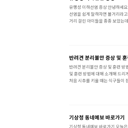
유행성 이하선염 증상 안녕하세요.
선염을 쉽게 말하자면 볼거리라고 
거리 걸린 아이들을 종종 보았는데
(paramyxovirus) 전염 경
과의 접촉, 기침 등으로 전염됩니
니다. 그러므로 평소에 건강관리에
치원, 어린이집 등에서 접촉을 많
스는 유..
반려견 분리불안 증상 및 훈
반려견 분리불안 증상 및 훈련 방
및 훈련 방법에 대해 소개해 드리
처음 시츄를 키울 때는 식구들이 
끝에 몰티즈 한 마리를 가족으로 
습니다. 견주의 잘못된 강아지 상
리불안 증상 고치는 방법은 견주가
리불안이란? 반려견 분리불안 원
이란?..
기상청 동네예보 바로가기
기상청 동네예보 바로가기 오늘은 