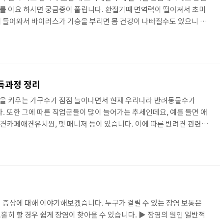
를 이요 하시면 궁금증이 풀립니다. 환절기때 면역력이 떨어져서 초미
 들어와서 바이러스가 기승을 부리면 몸 건강이 나빠질수도 있으니 조
에 도움이 되는 기상청 동네예보를 소개하겠습니다. 전 주로 이용하는
를 검색합니다. 다음 검색창에 기상청 동네예보 검색 후 밑에 기상청
면 사이트로 이동합니다. 권한 요청 메시지가 나오면 허용 클릭하세요
는 동네의 날씨를 보여줍니다. ▶ 기상청 홈페이지 우측에 보시면 날
득과정 정리
을 키우는 가구수가 점점 늘어나면서 현재 우리나라 반려동물수가
다. 또한 그에 따른 직업군들이 많이 늘어가는 추세인데요, 예를 들면 애
애견카페애견유치원, 펫 매니저 등이 있습니다. 이에 따른 반려견 관련
겨나는 추세이고요.오늘은 반려동물 관리사 자격증에 대해서 알아보
관리사 교육과정 시험과목 시험일정 ▶ 반려동물 관리사 교육과정 반려
이므로 어디서 발급하는지 확인하셔야 합니다. 요즘 TV 방송에서 반려
 견주라면 반려견 훈련은 기본적인 사항인 것 같네요, 왜냐면 평생 동
 증상에 대해 이야기해보겠습니다. 누구가 걸릴 수 있는 장염 보통은
홀히 할 경우 쉽게 장염이 찾아올 수 있습니다. ▶ 장염의 원인 일반적