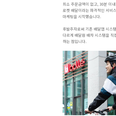
최소 주문금액이 없고, 30분 이내
로켓 배달이라는 파격적인 서비스
마케팅을 시작했습니다.
후발주자로써 기존 배달앱 시스
다르게 배달원 배차 시스템을 직
하는 점입니다.