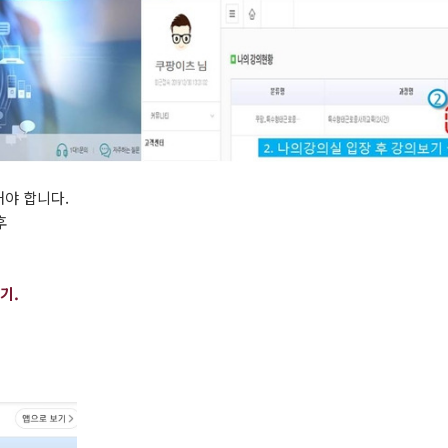
해야 합니다.
후
기.