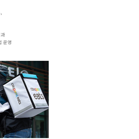
,
템과
접 운영