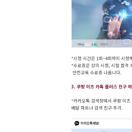
*시청 시간은 1회~4회까지 시청
*수료증은 강의 시청, 시험 합격 
안전교육 수료증 나옵니다.
3. 쿠팡 이츠 카톡 플러스 친구 하
*카카오톡 검색창에서 쿠팡 이츠
배달 파트너 검색 친구 추가.