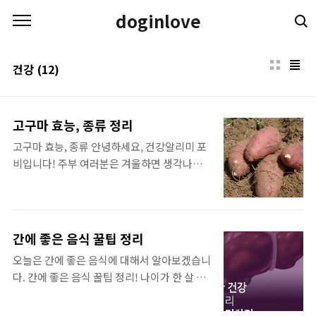
본문 바로가기
doginlove
건강
(12)
고구마 효능, 종류 정리
고구마 효능, 종류 안녕하세요, 건강알리미 포
비입니다! 주부 여러분은 겨울하면 생각나는
식재료가 어떤 것이 있으신가요? 사과,배,귤
같은 과일도 있고 군밤, 감자도 있지만 겨울의
왕국의 대표 밤이면 동치미 국물에 호호 불어
먹는 군 고구마가 있습니다. 고구마는 달콤한
간에 좋은 음식 꿀팁 정리
맛과 풍부한 영양으로 계절과 상관없이 남,여,
오늘은 간에 좋은 음식에 대해서 알아보겠습니
노,소 누구에게나 사랑받는 사계절 간식인데
다. 간에 좋은 음식 꿀팁 정리! 나이가 한 살 한
요. 특히 요즘 색깔고구마가 대세 건강간식으
살 먹을수록 몸의 피로도가 강해지는 느낌이
로 아이들에게 기쁨과 사랑을 주고 있습니다.
드네요. 전에는 술 먹은 후 푹 자거나 찜질방 가
일명 삼총사라고 불리는 대세 고구마를 소개하