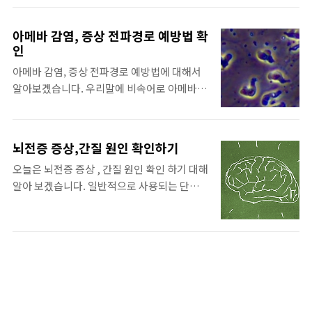
면 금방 몸이 풀리는 느낌이었는데요 , 요즘은
겠습니다. 고구마 효능, 종류에 대해서 알아보
그런 느낌이 전혀 없네요. 여러분들도 잘 아시
겠습니다. 색깔 고구마 삼총사: 고구마 종류:
아메바 감염, 증상 전파경로 예방법 확
는 광고 간 때문이야~♪ 간 때문이야~♪ 라는
인
주황색 고구마인 호감 미풍원미 1. 주황색 고구
노래도 생각나게 하네요 ^^ 간의 중요성부터
마 : 호감미 2. 주황색 고구마 :풍원미 *호감미
아메바 감염, 증상 전파경로 예방법에 대해서
알아볼까요. 이런 말이 있습니다. 간은 '침묵의
와 풍원미는 식감은 밤고구마보다는 낮고 물..
알아보겠습니다. 우리말에 비속어로 아메바
장기' 장기간에 걸쳐 증상이 나타나기 때문에
같은 놈이라는 말이있습니다. 아메바는 '무식
가벼운 증상이라도 그냥 넘기지 마시고 미리미
하다는 뜻' 이유는 단세포 이기 때문입니다. 아
리 간 건강에 좋은 음식을 챙겨 드세요 ^^ 간에
메바(amoeba) 설명: 1. 아메바는 단세포 원생
좋은 음식 꿀팁 정리 : 헛개나무(Japanese
뇌전증 증상,간질 원인 확인하기
동물로 몸 전체가 세포 하나로 이루어져 있는
Raisin Tree) ▶헛개나무 설명 [본초강목]에
오늘은 뇌전증 증상 , 간질 원인 확인 하기 대해
것을 말합니다. 2. 크기는 0.02~0.5mm 정도
보면 "술을 썩히는 작용이 있다고 하며 생즙은
알아 보겠습니다. 일반적으로 사용되는 단어
입니다. 3. 몸체 새깔은 (현미경 관찰)으로 보라
술독을 풀..
는 '간질'이라고 합니다. 전문용어로 의사, 정
색,노란색, 녹색으로 다양하게 보인다고 합니
부 보건당국에서는 '뇌전증'이라고 합니다. 사
다. 4. 이동:1~수십 개의 "위족"이라는 촉수같
람들 사이에서는 비속어로 '지랄병'이고요. 뇌
이 생긴 돌기를 이용 이동합니다. 5. 자신보다
전증의 뜻: 뇌신경세포가 일시적으로 불규칙
작은 세포를 잡아먹습니다. 6. 아메바의 서식
하고, 과흥분 상태로 뇌 기능의 순간적으로 마
지: 담수, 강, 호수, 습지의 흙 속 등에 널리 분포
비 증상이 왔을 때 이로 인해 발작, 경련, 구토
합니다. 7. 아메바의 번식방법: 유성생식, 이분
등이 일어나는 만성적 질환입니다. 뇌전의 원
법, 다분법 생식을 합니다. 아메바 형태 몸의 표