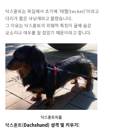
닥스훈트는
독일에서
초기에
‘
테켈
(teckel)'
이라고
다리가 짧은 사냥개라고
불렸습니다
.
그 이유는 닥스훈트의 외형적 특징이 굴에 숨은
오소리나 여우를 잘 잡았기 때문이라고 합니다.
닥스훈트외출
닥스훈트
(
Dachshund) 성격 및 키우기: