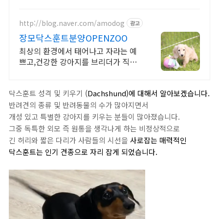
훈트전문
http://blog.naver.com/amodog
광고
장모닥스훈트분양OPENZOO
최상의 환경에서 태어나고 자라는 예
쁘고,건강한 강아지를 브리더가 직접
분양합니다.
닥스훈트 성격 및 키우기
(
Dachshund)에 대해서 알아보겠습니다.
반려견의 종류 및 반려동물의 수가 많아지면서
개성 있고 특별한 강아지를 키우는 분들이 많아졌습니다
.
그중 독특한 외모 즉 원통을
생각나게 하는 비정상적으로
긴 허리와 짧은 다리가 사람들의 시선을
사로잡는 매력적인
닥스훈트는 인기 견종으로 자리 잡게 되었습니다.