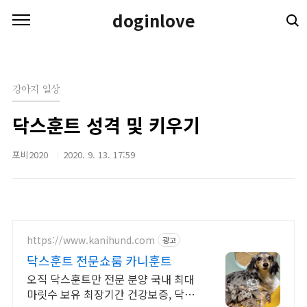
본문 바로가기
doginlove
강아지 일상
닥스훈트 성격 및 키우기
포비2020
2020. 9. 13. 17:59
https://www.kanihund.com
광고
닥스훈트 전문쇼룸 카니훈트
오직 닥스훈트만 전문 분양 국내 최대
마릿수 보유 최장기간 건강보증, 닥스