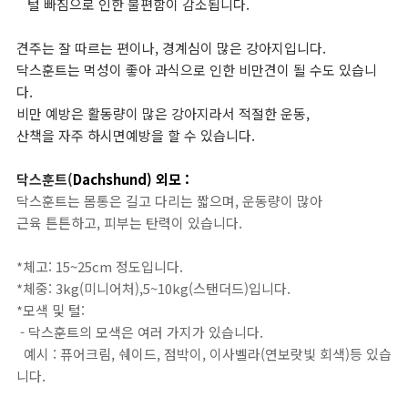
털 빠짐으로 인한 불편함이 감소됩니다.
견주는 잘 따르는 편이나, 경계심이 많은 강아지입니다.
닥스훈트는 먹성이 좋아 과식으로 인한 비만견이 될 수도 있습니
다
.
비만 예방은 활동량이 많은 강아지라서 적절한 운동
,
산책을 자주 하시면
예방을 할 수 있습니다
.
닥스훈트
(
Dachshund) 외모
:
닥스훈트는 몸통은 길고 다리는 짧으며
,
운동량이 많아
근육 튼튼하고
,
피부는 탄력이 있습니다.
*체고:
15~25cm 정도입니다.
*체중: 3kg(미니어처),5~10kg(스탠더드)입니다.
*모색 및 털:
- 닥스훈트의 모색은 여러 가지가 있습니다.
예시 : 퓨어크림, 쉐이드, 점박이, 이사벨라(연보랏빛 회색)등 있습
니다.