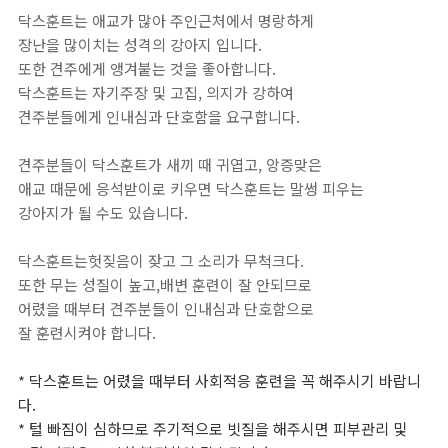
닥스훈트는
애교가
많아
주인근처에서
명랑하게
장난을
많이치는
성격의
강아지 입니다.
또한
견주에게
앵겨붙는
것을
좋아합니다
.
닥스훈트는
자기주장
및
고집
,
의지가
강하여
견주분들에게
인내심과
단호함을
요구합니다
.
견주분들이 닥스훈트가 새끼 때 귀엽고, 앙증맞은
애교 때문에
응석받이로 키우면 닥스훈트는 말썽 피우는
강아지가 될 수도 있습니다.
닥스훈트는
헛짖음이
잦고
그
소리가
무척크다.
또한
무는
성질이
높고,배변
훈련이
잘
안되므로
어렸을
때부터
견주분들이
인내심과
단호함으로
잘
훈련시켜야
합니다
.
* 닥스훈트는 어렸을 때부터 사회적응 훈련을 꼭 해주시기 바랍니
다
.
* 털 빠짐이 심하므로 주기적으로 빗질을 해주시면 피부관리 및