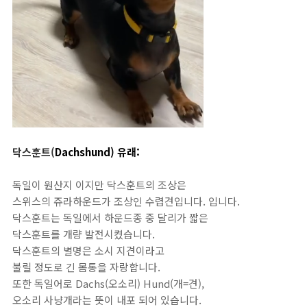
닥스훈트
(
Dachshund) 유래:
독일이
원산지 이지만
닥스훈트의
조상은
스위스의
쥬라하운드가 조상인 수렵견입니다. 입니다.
닥스훈트는 독일에서 하운드종 중 달리가 짧은
닥스훈트를 개량 발전시켰습니다.
닥스훈트의 별명은 소시 지견이라고
불릴 정도로 긴 몸통을 자랑합니다.
또한 독일어로
Dachs
(
오소리
) Hund(
개
=
견
),
오소리
사냥개라는
뜻이
내포 되어
있습니다
.