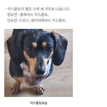
- 닥스훈트의 털은 크게 세 가지로 나뉩니다.
장모견 :
롱헤어드 닥스훈트.
단모견 :
스무스, 와이어헤어드 닥스훈트.
닥스훈트모습